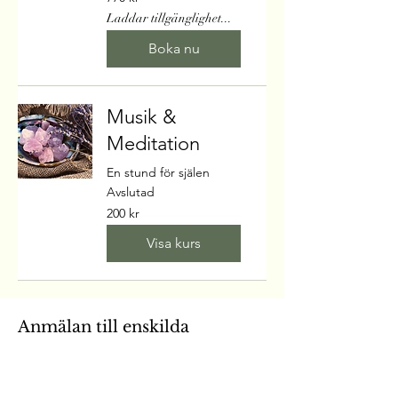
svenska
kronor
Laddar tillgänglighet...
Boka nu
Musik &
Meditation
En stund för själen
Avslutad
200
200 kr
svenska
kronor
Visa kurs
Anmälan till enskilda
lektioner och Musikfat på
mejl