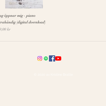
Snabbvisning
ag öppnar mig - piano
yrahändig (digital download)
ris
9,00 kr
© 2020 av Kristine Bratlie