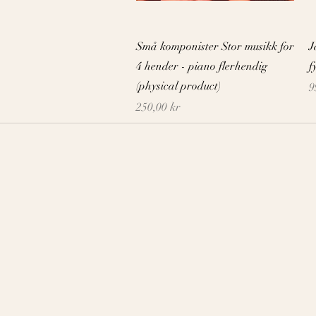
Snabbvisning
Små komponister Stor musikk for
J
4 hender - piano flerhendig
f
(physical product)
P
9
Pris
250,00 kr