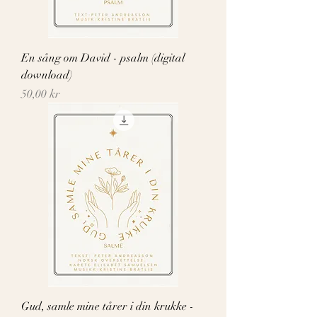
En sång om David - psalm (digital
download)
Pris
50,00 kr
Gud, samle mine tårer i din krukke -