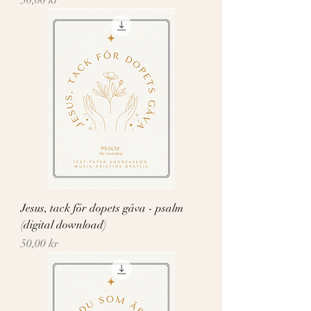
50,00 kr
Jesus, tack för dopets gåva - psalm
(digital download)
Pris
50,00 kr