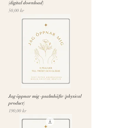
(digital download)
Pris
50,00 kr
Jag öppnar mig -psalmhäfte (physical
product)
Pris
190,00 kr