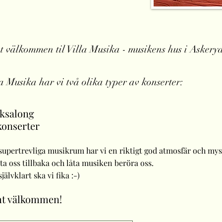
 välkommen til Villa Musika - musikens hus i Asker
la Musika har vi två olika typer av konserter:
ksalong
konserter
 supertrevliga musikrum har
vi
e
n riktigt god atmosfär och my
ta oss tillbaka och låta musiken beröra oss.
självklart ska vi
fika :-)
t välkommen!