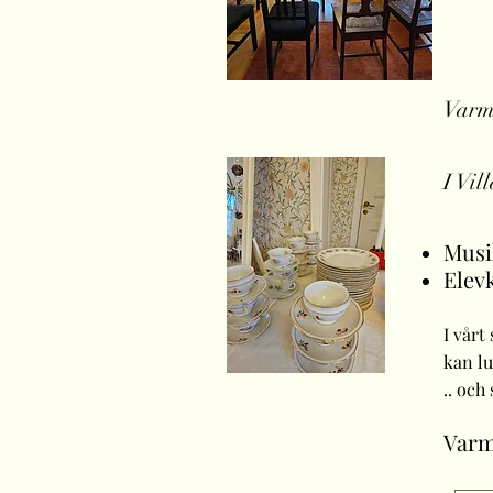
Varmt
I Vil
Musi
Elev
I vårt
kan lu
.. och 
Varm