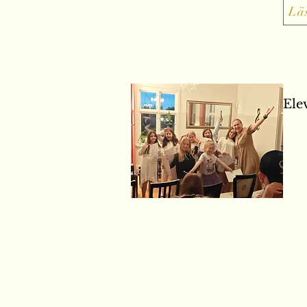
Lä
Ele