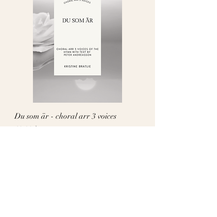
Du som är - choral arr 3 voices
Pris
69,00 kr